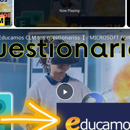
Now Playing
Fullscreen
n Educamos CLM tus cuestionarios【✅MICROSOFT F
Play
Video