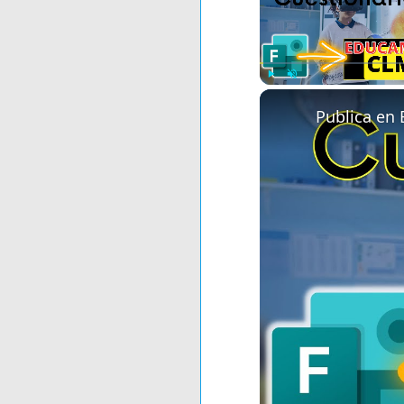
Play
Unmute
Publica e