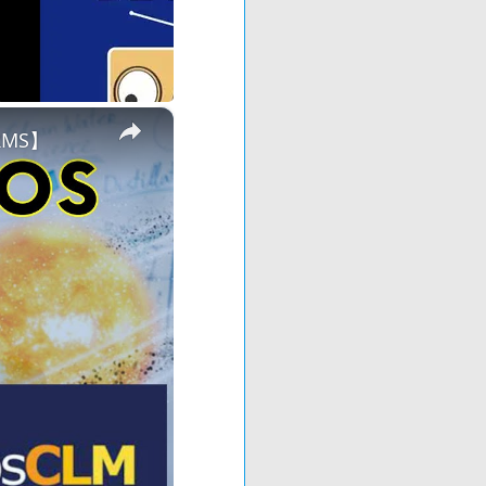
×
ORMS】