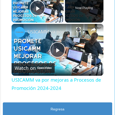
Now Playing
Play Video
×
USICAMM va por mejoras a Procesos de Promoción 2024-2024
Play
Watch on
Video
USICAMM va por mejoras a Procesos de
Promoción 2024-2024
Regresa