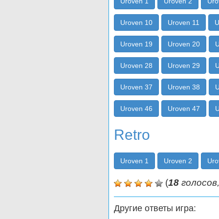
Uroven 1
Uroven 2
Uro
Uroven 10
Uroven 11
U
Uroven 19
Uroven 20
U
Uroven 28
Uroven 29
U
Uroven 37
Uroven 38
U
Uroven 46
Uroven 47
U
Retro
Uroven 1
Uroven 2
Uro
(
18
голосов,
Другие ответы игра: