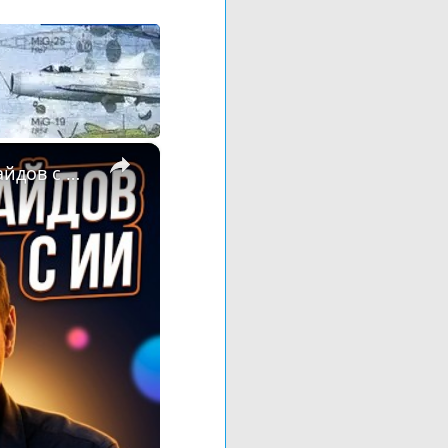
×
🖼️ Я Создал Профессиональную Карусель Instagram из 10 Слайдов с ИИ — Полный Воркфлоу