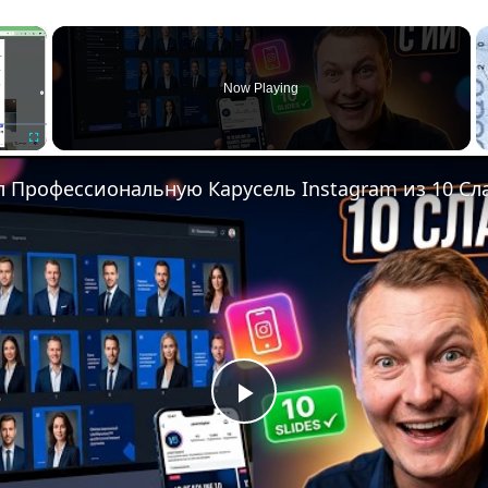
×
Now Playing
Fullscreen
Play