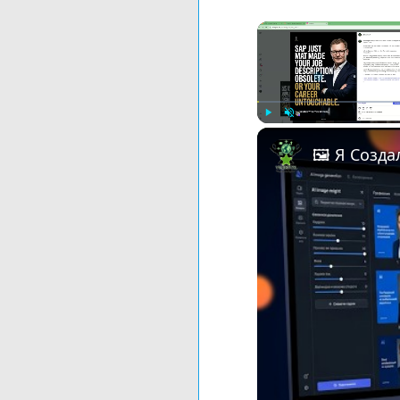
Play
Unmute