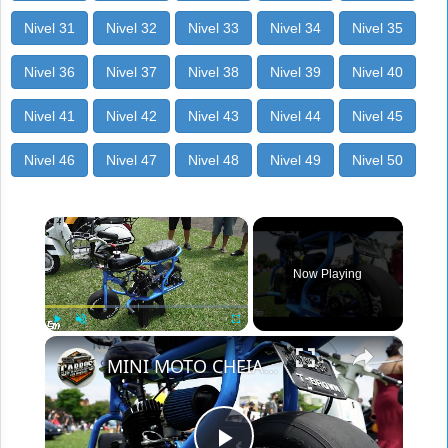
Nivel 31
Nivel 32
Nivel 33
Nivel 34
Nivel 35
Nivel 36
Nivel 37
Nivel 38
Nivel 39
Nivel 40
Nivel 41
Nivel 42
Nivel 43
Nivel 44
Nivel 45
Nivel 46
Nivel 47
Nivel 48
Nivel 49
Nivel 50
×
Now Playing
×
Play
Unmute
Fullscreen
MINI MOTO CHEIA DE ESTILO