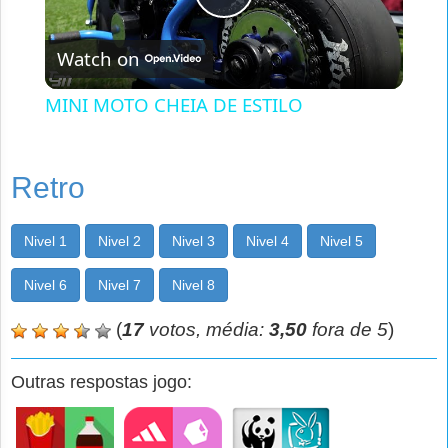
Play
Watch on
Video
MINI MOTO CHEIA DE ESTILO
Retro
Nivel 1
Nivel 2
Nivel 3
Nivel 4
Nivel 5
Nivel 6
Nivel 7
Nivel 8
(
17
votos, média:
3,50
fora de 5
)
Outras respostas jogo: