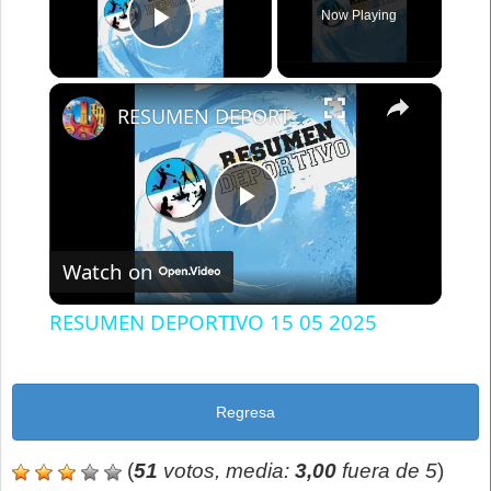
Now Playing
Play Video
×
RESUMEN DEPORTIVO 15 05 2025
Play
Watch on
Video
RESUMEN DEPORTIVO 15 05 2025
Regresa
(
51
votos, media:
3,00
fuera de 5
)