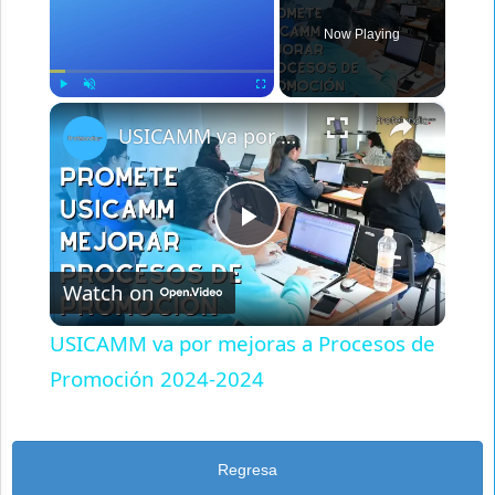
Now Playing
×
Play
Unmute
Fullscreen
USICAMM va por mejoras a Procesos de Promoción 2024-2024
Play
Watch on
Video
USICAMM va por mejoras a Procesos de
Promoción 2024-2024
Regresa