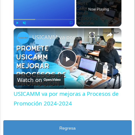
Now Playing
×
Play
Unmute
Fullscreen
USICAMM va por mejoras a Procesos de Promoción 2024-2024
Play
Watch on
Video
USICAMM va por mejoras a Procesos de
Promoción 2024-2024
Regresa