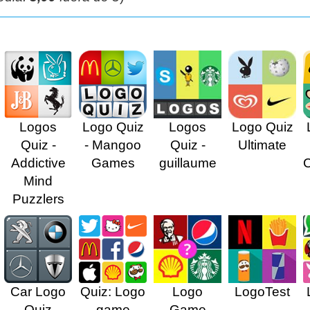
Logos
Logo Quiz
Logos
Logo Quiz
Quiz -
- Mangoo
Quiz -
Ultimate
Addictive
Games
guillaume
Mind
Puzzlers
Car Logo
Quiz: Logo
Logo
LogoTest
Quiz
game
Game