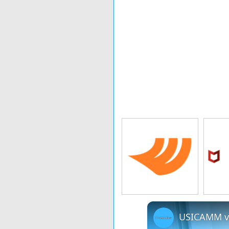
E
PANASONIC