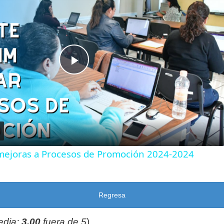
Play
Video
ejoras a Procesos de Promoción 2024-2024
Regresa
edia:
3,00
fuera de 5
)