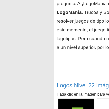
preguntas? ¡LogoMania es
LogoMania
, Trucos y So
resolver juegos de tipo 
este momento, el juego t
logotipos. Pero cuando n
a un nivel superior, por 
Logos Nivel 22 imá
Haga clic en la imagen para ve
N
SPEEDO
T MOBILE
T