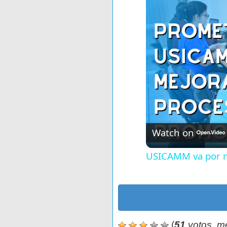
Watch on
USICAMM va por m
(
51
votos, m