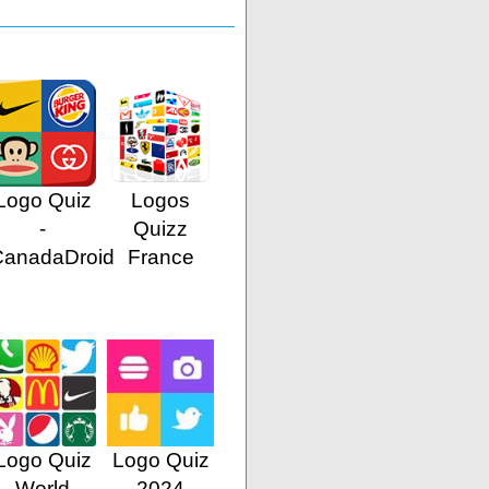
Logo Quiz
Logos
-
Quizz
CanadaDroid
France
Logo Quiz
Logo Quiz
World
2024