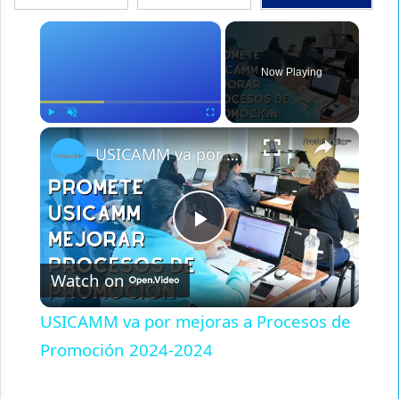
×
Now Playing
×
Play
Unmute
Fullscreen
USICAMM va por mejoras a Procesos de Promoción 2024-2024
Play
Watch on
Video
USICAMM va por mejoras a Procesos de
Promoción 2024-2024