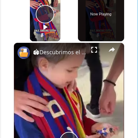
Play Video
Now Playing
×
🏟️Descubrimos el nuevo Camp Nou y los aficionados se llevan regalos de @banbotoys ‼️