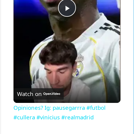
Play
Video
Watch on
Opiniones? Ig: pausegarrra #futbol
#cullera #vinicius #realmadrid