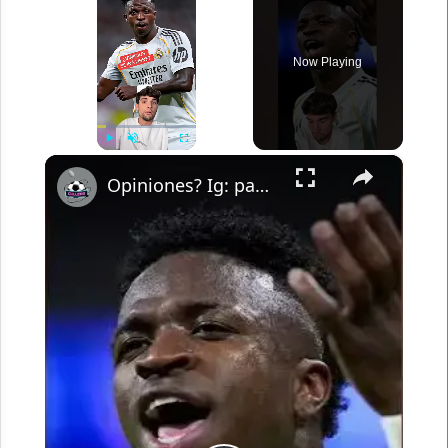
Now Playing
×
Play
Unmute
Fullscreen
Opiniones? Ig: pausegarrra #futbol #cullera #vinicius #realmadrid