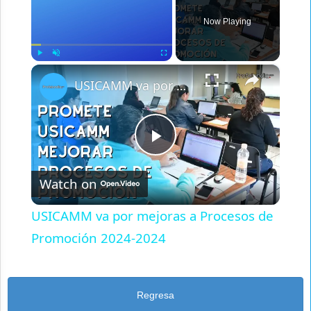
Now Playing
×
Play
Unmute
Fullscreen
USICAMM va por mejoras a Procesos de Promoción 2024-2024
Play
Watch on
Video
USICAMM va por mejoras a Procesos de
Promoción 2024-2024
Regresa