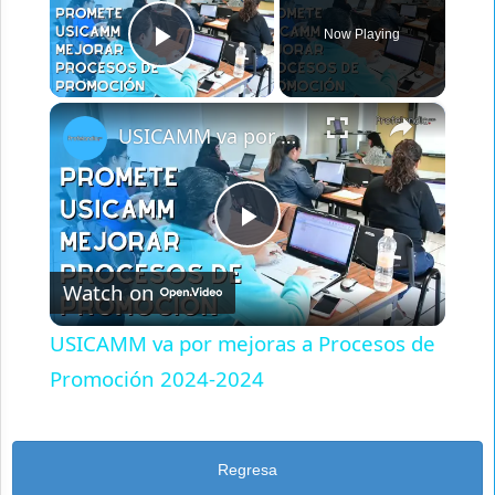
Now Playing
Play Video
×
USICAMM va por mejoras a Procesos de Promoción 2024-2024
Play
Watch on
Video
USICAMM va por mejoras a Procesos de
Promoción 2024-2024
Regresa