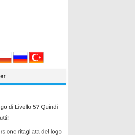
er
ogo di Livello 5? Quindi
tti!
rsione ritagliata del logo