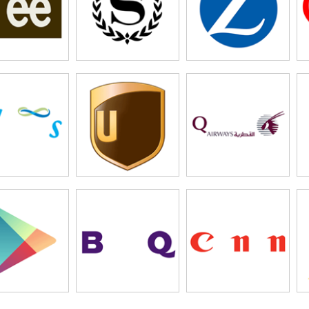
tari
rpillar