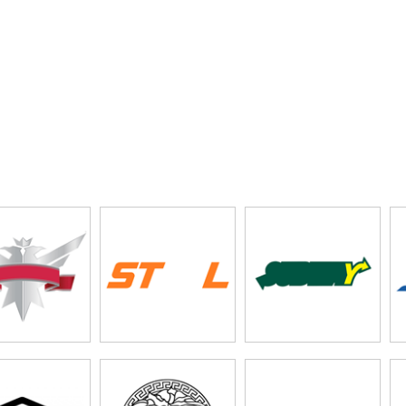
esco
box