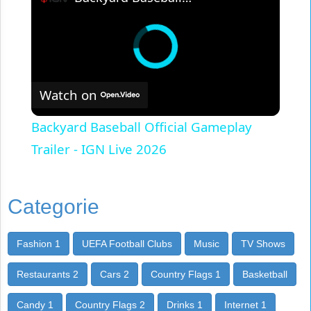
Watch on
Backyard Baseball Official Gameplay
Trailer - IGN Live 2026
Categorie
Fashion 1
UEFA Football Clubs
Music
TV Shows
Restaurants 2
Cars 2
Country Flags 1
Basketball
Candy 1
Country Flags 2
Drinks 1
Internet 1