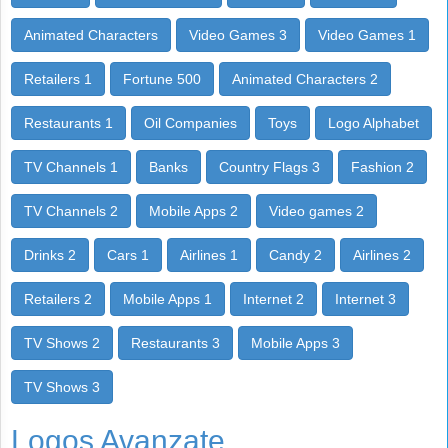
Animated Characters
Video Games 3
Video Games 1
Retailers 1
Fortune 500
Animated Characters 2
Restaurants 1
Oil Companies
Toys
Logo Alphabet
TV Channels 1
Banks
Country Flags 3
Fashion 2
TV Channels 2
Mobile Apps 2
Video games 2
Drinks 2
Cars 1
Airlines 1
Candy 2
Airlines 2
Retailers 2
Mobile Apps 1
Internet 2
Internet 3
TV Shows 2
Restaurants 3
Mobile Apps 3
TV Shows 3
Logos Avanzate