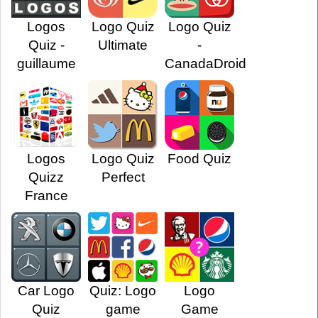
Logos
Logo Quiz
Logo Quiz
Quiz -
Ultimate
-
guillaume
CanadaDroid
Logos
Logo Quiz
Food Quiz
Quizz
Perfect
France
Car Logo
Quiz: Logo
Logo
Quiz
game
Game