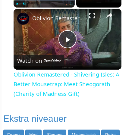
×
Play
Unmute
Fullscreen
Oblivion Remastered - Shivering Isles: A Better Mousetrap: Meet Sheogorath (Charity of Madness Gift)
Play
Watch on
Video
Oblivion Remastered - Shivering Isles: A
Better Mousetrap: Meet Sheogorath
(Charity of Madness Gift)
Ekstra niveauer
Farver
Mad
Slogans
Minimalistisk
Retro