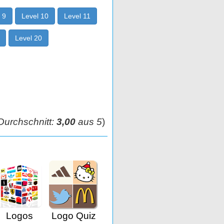
 9
Level 10
Level 11
Level 20
urchschnitt:
3,00
aus 5
)
Logos
Logo Quiz