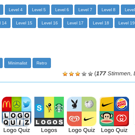
Level 4
Level 5
Level 6
Level 7
Level 8
Level
l 14
Level 15
Level 16
Level 17
Level 18
Level 19
Minimalist
Retro
(
177
Stimmen, D
Logo Quiz
Logos
Logo Quiz
Logo Quiz