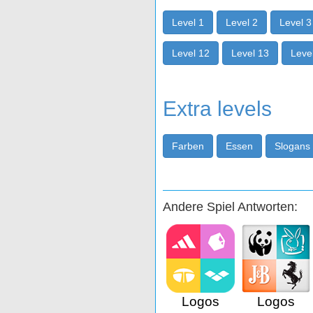
Level 1
Level 2
Level 3
Level 12
Level 13
Leve
Extra levels
Farben
Essen
Slogans
Andere Spiel Antworten:
Logos
Logos