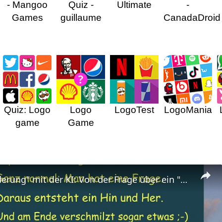
- Mangoo
Quiz -
Ultimate
-
Games
guillaume
CanadaDroid
Quiz: Logo
Logo
LogoTest
LogoMania
game
Game
"Spiralwanderung" mit der KI: Von der Frage über ein "Hin und Her" zur "Horizontverschmelzung"