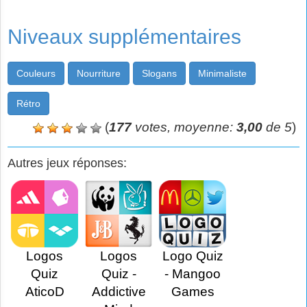
Niveaux supplémentaires
Couleurs
Nourriture
Slogans
Minimaliste
Rétro
(
177
votes, moyenne:
3,00
de 5
)
Autres jeux réponses:
Logos
Logos
Logo Quiz
Quiz
Quiz -
- Mangoo
AticoD
Addictive
Games