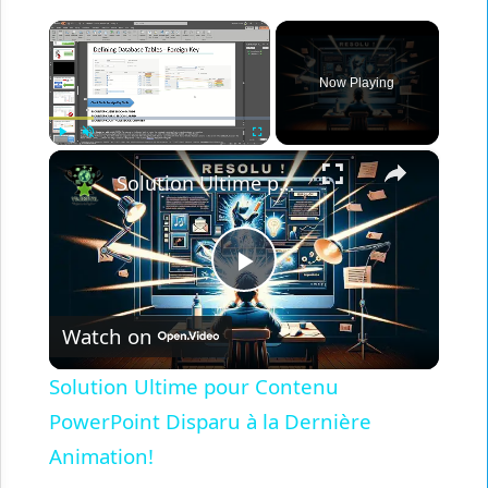
×
Now Playing
×
Play
Unmute
Fullscreen
Solution Ultime pour Contenu PowerPoint Disparu à la Dernière Animation!
Play
Watch on
Video
Solution Ultime pour Contenu
PowerPoint Disparu à la Dernière
Animation!