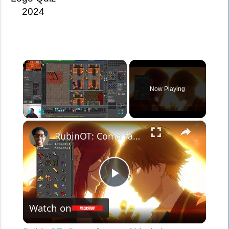
2024
×
Now Playing
×
Play
Unmute
Fullscreen
RubinOT: Como farmar 2kk de lucro por hora nas Spikes -8
Play
Watch on
Video