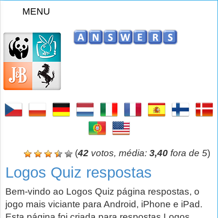
MENU
z
(
42
votos, média:
3,40
fora de 5
)
Logos Quiz respostas
Bem-vindo ao Logos Quiz página respostas, o
jogo mais viciante para Android, iPhone e iPad.
Esta página foi criada para respostas Logos