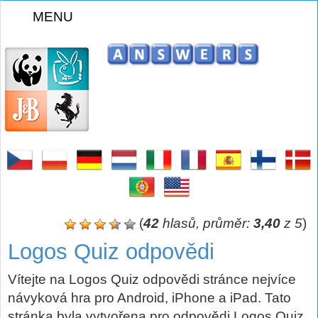
MENU
z
(
42
hlasů, průměr:
3,40
z 5
)
Logos Quiz odpovědi
Vítejte na Logos Quiz odpovědi stránce nejvíce
návyková hra pro Android, iPhone a iPad. Tato
stránka byla vytvořena pro odpovědi Logos Quiz