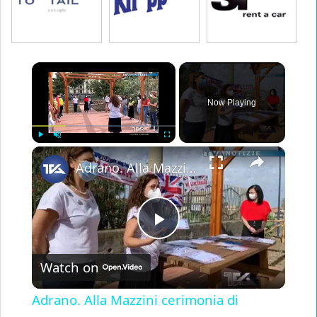
×
Now Playing
×
Play
Unmute
Fullscreen
Adrano. Alla Mazzini cerimonia di premiazione del gioco-concorso in lingua inglese “The Big Challeng
Play
Watch on
Video
Adrano. Alla Mazzini cerimonia di