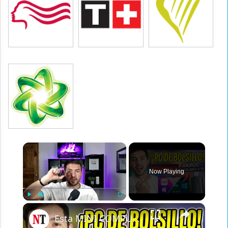
×
Now Playing
×
Play
Unmute
Fullscreen
Esta MINI COMPUTADORA Android Funciona en CUALQUIER Dispositivo (iPhone, Mac, PC) 💻