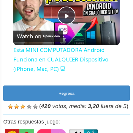
Play
Watch on
Video
Esta MINI COMPUTADORA Android
Funciona en CUALQUIER Dispositivo
(iPhone, Mac, PC) 💻
Regresa
(
420
votos, media:
3,20
fuera de 5
)
Otras respuestas juego: